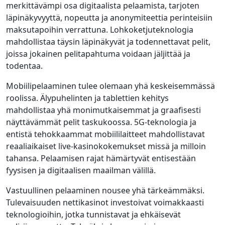
merkittävämpi osa digitaalista pelaamista, tarjoten
läpinäkyvyyttä, nopeutta ja anonymiteettia perinteisiin
maksutapoihin verrattuna. Lohkoketjuteknologia
mahdollistaa täysin läpinäkyvät ja todennettavat pelit,
joissa jokainen pelitapahtuma voidaan jäljittää ja
todentaa.
Mobiilipelaaminen tulee olemaan yhä keskeisemmässä
roolissa. Älypuhelinten ja tablettien kehitys
mahdollistaa yhä monimutkaisemmat ja graafisesti
näyttävämmät pelit taskukoossa. 5G-teknologia ja
entistä tehokkaammat mobiililaitteet mahdollistavat
reaaliaikaiset live-kasinokokemukset missä ja milloin
tahansa. Pelaamisen rajat hämärtyvät entisestään
fyysisen ja digitaalisen maailman välillä.
Vastuullinen pelaaminen nousee yhä tärkeämmäksi.
Tulevaisuuden nettikasinot investoivat voimakkaasti
teknologioihin, jotka tunnistavat ja ehkäisevät