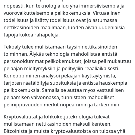
nopeasti, kun teknologia luo yhä immersiivisempiä ja
vuorovaikutteisempia pelikokemuksia. Virtuaalinen
todellisuus ja lisätty todellisuus ovat jo astumassa
nettikasinoiden maailmaan, luoden aivan uudenlaisia
tapoja kokea rahapelejä.
Tekoäly tulee mullistamaan täysin nettikasinoiden
toiminnan. Älykäs teknologia mahdollistaa entistä
personoidummat pelikokemukset, joissa peli mukautuu
pelaajan mieltymyksiin ja pelityyliin reaaliaikaisesti.
Koneoppiminen analysoi pelaajan käyttäytymistä,
tarjoten räätälöityjä suosituksia ja entistä hauskempia
pelikokemuksia. Samalla se auttaa myös vastuullisen
pelaamisen valvonnassa, tunnistaen mahdolliset
peliriippuvuuden merkit nopeammin ja tarkemmin.
Kryptovaluutat ja lohkoketjuteknologia tulevat
mullistamaan nettikasinoiden maksuliikenteen.
Bitcoinista ja muista kryptovaluutoista on tulossa yhä