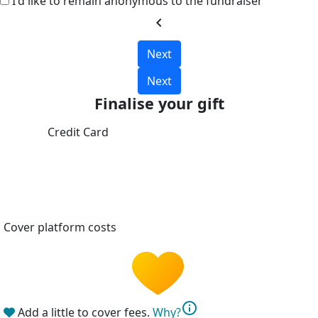
I'd like to remain anonymous to the fundraiser
chevron_left
Next
Next
Finalise your gift
Credit Card
Cover platform costs
info
Add a little to cover fees.
Why?