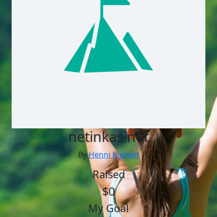
netinkasinot
By
Henni Kivinen
Raised
$0
My Goal