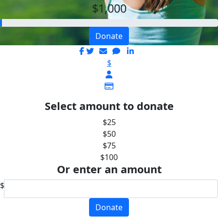
$1,000
Donate
$
Select amount to donate
$25
$50
$75
$100
Or enter an amount
$
Donate