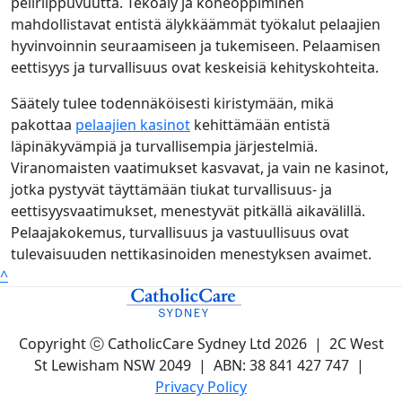
peliriippuvuutta. Tekoäly ja koneoppiminen
mahdollistavat entistä älykkäämmät työkalut pelaajien
hyvinvoinnin seuraamiseen ja tukemiseen. Pelaamisen
eettisyys ja turvallisuus ovat keskeisiä kehityskohteita.
Säätely tulee todennäköisesti kiristymään, mikä
pakottaa
pelaajien kasinot
kehittämään entistä
läpinäkyvämpiä ja turvallisempia järjestelmiä.
Viranomaisten vaatimukset kasvavat, ja vain ne kasinot,
jotka pystyvät täyttämään tiukat turvallisuus- ja
eettisyysvaatimukset, menestyvät pitkällä aikavälillä.
Pelaajakokemus, turvallisuus ja vastuullisuus ovat
tulevaisuuden nettikasinoiden menestyksen avaimet.
^
Copyright ⓒ CatholicCare Sydney Ltd 2026 | 2C West
St Lewisham NSW 2049 | ABN: 38 841 427 747 |
Privacy Policy